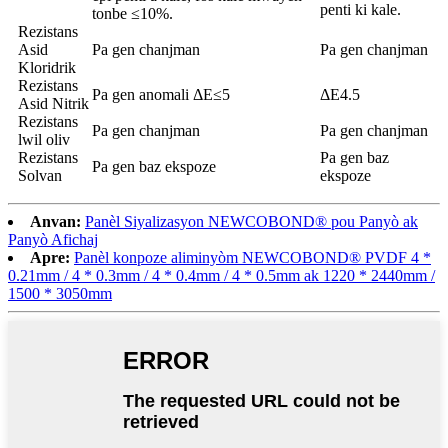
penti ki kale.
tonbe ≤10%.
Rezistans
Asid
Pa gen chanjman
Pa gen chanjman
Kloridrik
Rezistans
Pa gen anomali ΔE≤5
ΔE4.5
Asid Nitrik
Rezistans
Pa gen chanjman
Pa gen chanjman
lwil oliv
Rezistans
Pa gen baz
Pa gen baz ekspoze
Solvan
ekspoze
Anvan:
Panèl Siyalizasyon NEWCOBOND® pou Panyò ak
Panyò Afichaj
Apre:
Panèl konpoze aliminyòm NEWCOBOND® PVDF 4 *
0.21mm / 4 * 0.3mm / 4 * 0.4mm / 4 * 0.5mm ak 1220 * 2440mm /
1500 * 3050mm