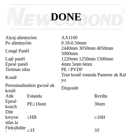
DONE
Alyaj aliminyòm
AA1100
Po aliminyòm
0.18-0.50mm
2440mm 3050mm 4050mm
Longè Panèl
5000mm
Lajè panèl
1220mm 1250mm 1500mm
Epesè panèl
4mm 5mm 6mm
Tretman sifas
PE / PVDF
Tout koulè estanda Pantone ak Ral
Koulè
yo
Personnalisation gwosè ak
Disponib
koulè
Atik
Estanda
Rezilta
Epesè
PE≥16um
30um
kouch
Dite
kreyon
≥HB
≥16H
sifas la
Fleksibilite
≥3T
3T