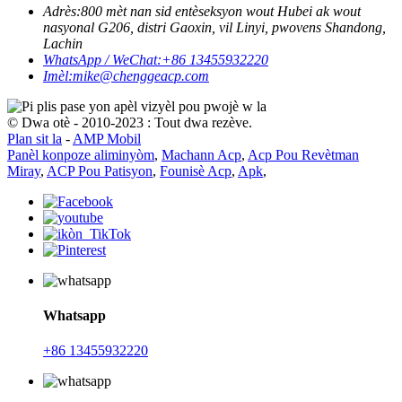
Adrès:
800 mèt nan sid entèseksyon wout Hubei ak wout
nasyonal G206, distri Gaoxin, vil Linyi, pwovens Shandong,
Lachin
WhatsApp / WeChat:
+86 13455932220
Imèl:
mike@chenggeacp.com
© Dwa otè - 2010-2023 : Tout dwa rezève.
Plan sit la
-
AMP Mobil
Panèl konpoze aliminyòm
,
Machann Acp
,
Acp Pou Revètman
Miray
,
ACP Pou Patisyon
,
Founisè Acp
,
Apk
,
Whatsapp
+86 13455932220