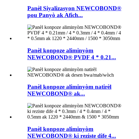
Panèl Siyalizasyon NEWCOBOND®
pou Panyò ak Afich...
Panèl konpoze aliminyòm
NEWCOBOND® PVDF 4 * 0.21...
Panèl konpoze aliminyòm natirèl
NEWCOBOND® ak...
Panèl konpoze aliminyòm
NEWCOBOND® ki reziste dife 4...