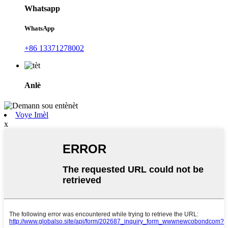
Whatsapp
WhatsApp
+86 13371278002
Anlè
Voye Imèl
x