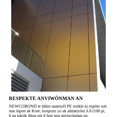
RESPEKTE ANVIWÒNMAN AN
NEWCOBOND te itilize materyèl PE resikle ki enpòte soti
nan Japon ak Kore, konpoze yo ak aliminyòm AA1100 pi,
li pa toksik ditou epi li bon pou anviwònman an.