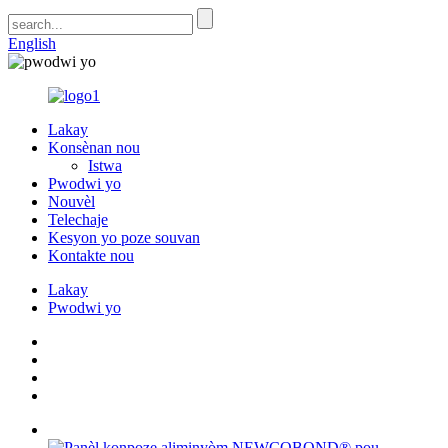
English
Lakay
Konsènan nou
Istwa
Pwodwi yo
Nouvèl
Telechaje
Kesyon yo poze souvan
Kontakte nou
Lakay
Pwodwi yo