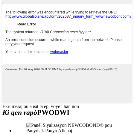
Ekri mesaj ou a isit la epi voye l ban nou
Ki gen rapò
PWODWI