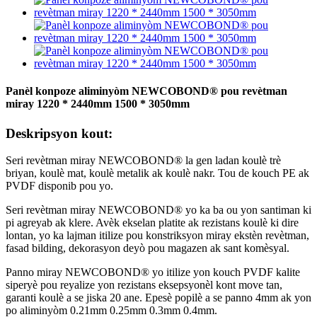
Panèl konpoze aliminyòm NEWCOBOND® pou revètman
miray 1220 * 2440mm 1500 * 3050mm
Deskripsyon kout:
Seri revètman miray NEWCOBOND® la gen ladan koulè trè
briyan, koulè mat, koulè metalik ak koulè nakr. Tou de kouch PE ak
PVDF disponib pou yo.
Seri revètman miray NEWCOBOND® yo ka ba ou yon santiman ki
pi agreyab ak klere. Avèk ekselan platite ak rezistans koulè ki dire
lontan, yo ka lajman itilize pou konstriksyon miray ekstèn revètman,
fasad bilding, dekorasyon deyò pou magazen ak sant komèsyal.
Panno miray NEWCOBOND® yo itilize yon kouch PVDF kalite
siperyè pou reyalize yon rezistans eksepsyonèl kont move tan,
garanti koulè a se jiska 20 ane. Epesè popilè a se panno 4mm ak yon
po aliminyòm 0.21mm 0.25mm 0.3mm 0.4mm.