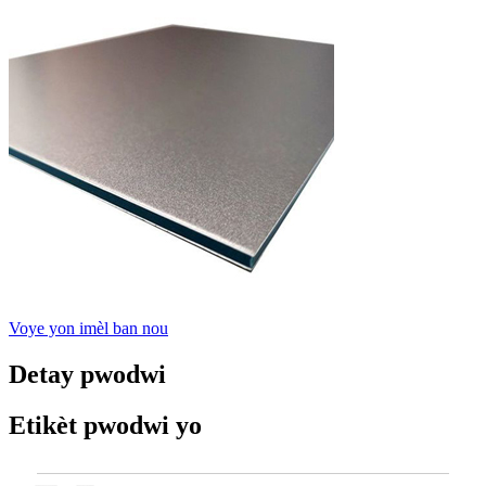
Voye yon imèl ban nou
Detay pwodwi
Etikèt pwodwi yo