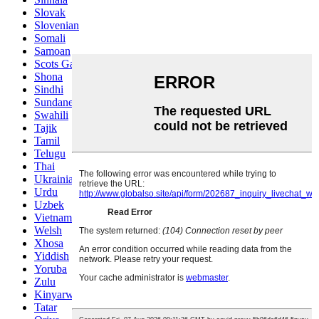
Slovak
Slovenian
Somali
Samoan
Scots Gaelic
Shona
Sindhi
Sundanese
Swahili
Tajik
Tamil
Telugu
Thai
Ukrainian
Urdu
Uzbek
Vietnamese
Welsh
Xhosa
Yiddish
Yoruba
Zulu
Kinyarwanda
Tatar