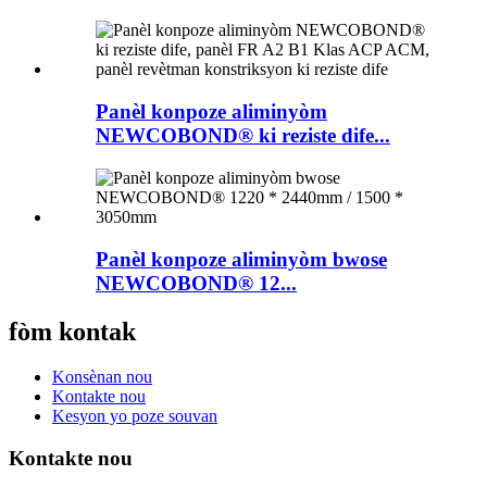
Panèl konpoze aliminyòm
NEWCOBOND® ki reziste dife...
Panèl konpoze aliminyòm bwose
NEWCOBOND® 12...
fòm kontak
Konsènan nou
Kontakte nou
Kesyon yo poze souvan
Kontakte nou