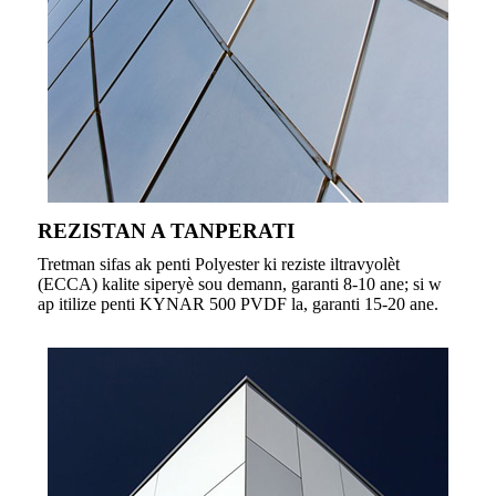
REZISTAN A TANPERATI
Tretman sifas ak penti Polyester ki reziste iltravyolèt
(ECCA) kalite siperyè sou demann, garanti 8-10 ane; si w
ap itilize penti KYNAR 500 PVDF la, garanti 15-20 ane.