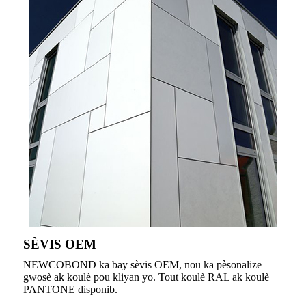
SÈVIS OEM
NEWCOBOND ka bay sèvis OEM, nou ka pèsonalize
gwosè ak koulè pou kliyan yo. Tout koulè RAL ak koulè
PANTONE disponib.