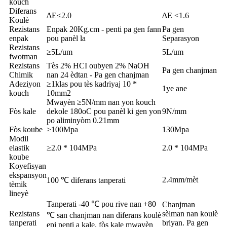
kouch
Diferans
∆E≤2.0
∆E <1.6
Koulè
Rezistans
Enpak 20Kg.cm - penti pa gen fann
Pa gen
enpak
pou panèl la
Separasyon
Rezistans
≥5L/um
5L/um
fwotman
Rezistans
Tès 2% HCI oubyen 2% NaOH
Pa gen chanjman
Chimik
nan 24 èdtan - Pa gen chanjman
Adeziyon
≥1klas pou tès kadriyaj 10 *
1ye ane
kouch
10mm2
Mwayèn ≥5N/mm nan yon kouch
Fòs kale
dekole 180oC pou panèl ki gen yon
9N/mm
po aliminyòm 0.21mm
Fòs koube
≥100Mpa
130Mpa
Modil
elastik
≥2.0 * 104MPa
2.0 * 104MPa
koube
Koyefisyan
ekspansyon
2.4mm/mèt
100 ℃ diferans tanperati
tèmik
lineyè
Tanperati -40 ℃ pou rive nan +80
Chanjman
Rezistans
sèlman nan koulè
℃ san chanjman nan diferans koulè
tanperati
briyan. Pa gen
epi penti a kale, fòs kale mwayèn