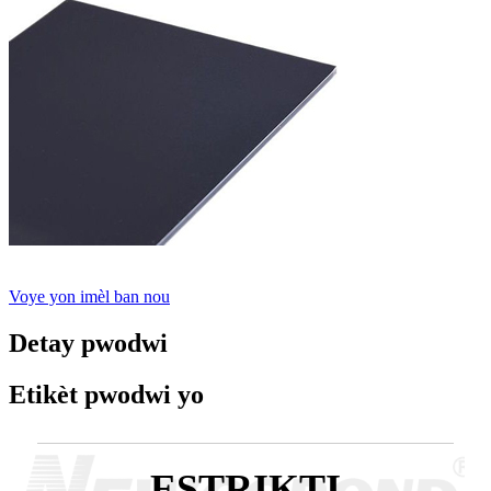
Voye yon imèl ban nou
Detay pwodwi
Etikèt pwodwi yo
ESTRIKTI