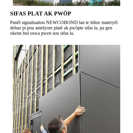
SIFAS PLAT AK PWÒP
Panèl signalisation NEWCOBOND lan te itilize materyèl
debaz pi pou amelyore platè ak pwòpte sifas la, pa gen
okenn bul oswa pwen sou sifas la.