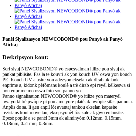
Panèl Siyalizasyon NEWCOBOND® pou Panyò ak Panyò
Afichaj
Deskripsyon kout:
Seri siyaj NEWCOBOND® yo espesyalman itilize pou siyaj ak
pankat piblisite. Fas la te kouvri ak yon kouch UV oswa yon kouch
PE. Kouch UV a asire yon adezyon ekselan ak dirab ak lank
enprime a, kidonk pèfòmans koulè a trè dirab epi reyèl kèlkeswa si
nou enprime mo oswa foto sou panno yo.
Panno signalisation NEWCOBOND® yo itilize yon materyèl
nwayo ki trè pwòp e pi pou amelyore platè ak pwòpte sifas panno a.
Anplis de sa, li gen anpil lòt avantaj tankou ekselan kapasite
rezistans kont move tan, eksepsyonèl fòs kale ak gwo entansite.
Epesè popilè a se panèl 3mm ak aliminyòm 0.12mm, 0.15mm,
0.18mm, 0.21mm, 0.3mm.