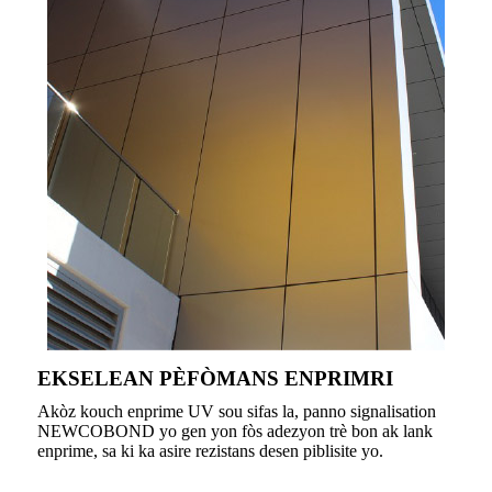
EKSELEAN PÈFÒMANS ENPRIMRI
Akòz kouch enprime UV sou sifas la, panno signalisation
NEWCOBOND yo gen yon fòs adezyon trè bon ak lank
enprime, sa ki ka asire rezistans desen piblisite yo.