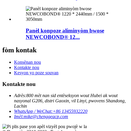
Panèl konpoze aliminyòm bwose
NEWCOBOND® 12...
fòm kontak
Konsènan nou
Kontakte nou
Kesyon yo poze souvan
Kontakte nou
Adrès:
800 mèt nan sid entèseksyon wout Hubei ak wout
nasyonal G206, distri Gaoxin, vil Linyi, pwovens Shandong,
Lachin
WhatsApp / WeChat:
+86 13455932220
Imèl:
mike@chenggeacp.com