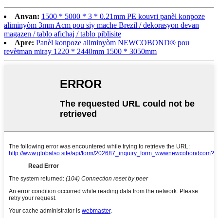
Anvan:
1500 * 5000 * 3 * 0.21mm PE kouvri panèl konpoze
aliminyòm 3mm Acm pou siy mache Brezil / dekorasyon devan
magazen / tablo afichaj / tablo piblisite
Apre:
Panèl konpoze aliminyòm NEWCOBOND® pou
revètman miray 1220 * 2440mm 1500 * 3050mm