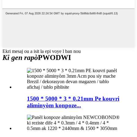
Ekri mesaj ou a isit la epi voye l ban nou
Ki gen rapò
PWODWI
1500 * 5000 * 3 * 0.21mm Pe kouvri
aliminyòm konpoze...