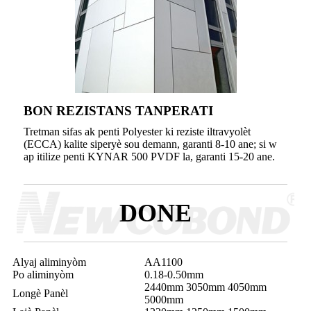
BON REZISTANS TANPERATI
Tretman sifas ak penti Polyester ki reziste iltravyolèt
(ECCA) kalite siperyè sou demann, garanti 8-10 ane; si w
ap itilize penti KYNAR 500 PVDF la, garanti 15-20 ane.
DONE
Alyaj aliminyòm
AA1100
Po aliminyòm
0.18-0.50mm
2440mm 3050mm 4050mm
Longè Panèl
5000mm