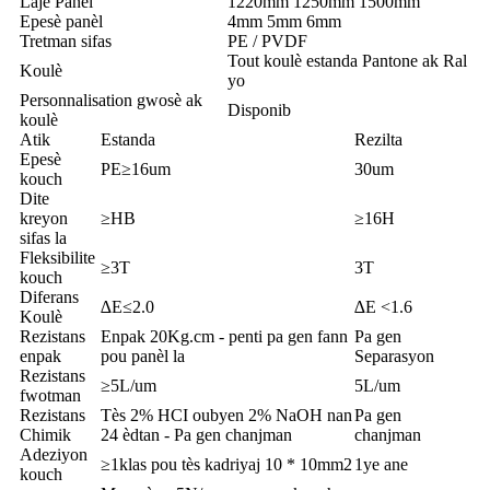
Lajè Panèl
1220mm 1250mm 1500mm
Epesè panèl
4mm 5mm 6mm
Tretman sifas
PE / PVDF
Tout koulè estanda Pantone ak Ral
Koulè
yo
Personnalisation gwosè ak
Disponib
koulè
Atik
Estanda
Rezilta
Epesè
PE≥16um
30um
kouch
Dite
kreyon
≥HB
≥16H
sifas la
Fleksibilite
≥3T
3T
kouch
Diferans
∆E≤2.0
∆E <1.6
Koulè
Rezistans
Enpak 20Kg.cm - penti pa gen fann
Pa gen
enpak
pou panèl la
Separasyon
Rezistans
≥5L/um
5L/um
fwotman
Rezistans
Tès 2% HCI oubyen 2% NaOH nan
Pa gen
Chimik
24 èdtan - Pa gen chanjman
chanjman
Adeziyon
≥1klas pou tès kadriyaj 10 * 10mm2
1ye ane
kouch