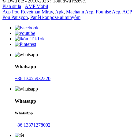
© Dwa otè - 2010-2023 : Tout dwa rezève.
Plan sit la
-
AMP Mobil
Acp Pou Revètman Miray
,
Apk
,
Machann Acp
,
Founisè Acp
,
ACP
Pou Patisyon
,
Panèl konpoze aliminyòm
,
Whatsapp
+86 13455932220
Whatsapp
WhatsApp
+86 13371278002