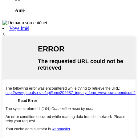
Anlè
Voye Imèl
x