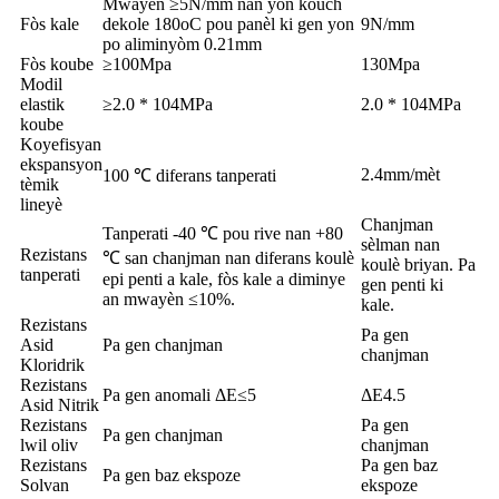
Mwayèn ≥5N/mm nan yon kouch
Fòs kale
dekole 180oC pou panèl ki gen yon
9N/mm
po aliminyòm 0.21mm
Fòs koube
≥100Mpa
130Mpa
Modil
elastik
≥2.0 * 104MPa
2.0 * 104MPa
koube
Koyefisyan
ekspansyon
2.4mm/mèt
100 ℃ diferans tanperati
tèmik
lineyè
Chanjman
Tanperati -40 ℃ pou rive nan +80
sèlman nan
Rezistans
℃ san chanjman nan diferans koulè
koulè briyan. Pa
tanperati
epi penti a kale, fòs kale a diminye
gen penti ki
an mwayèn ≤10%.
kale.
Rezistans
Pa gen
Asid
Pa gen chanjman
chanjman
Kloridrik
Rezistans
Pa gen anomali ΔE≤5
ΔE4.5
Asid Nitrik
Rezistans
Pa gen
Pa gen chanjman
lwil oliv
chanjman
Rezistans
Pa gen baz
Pa gen baz ekspoze
Solvan
ekspoze