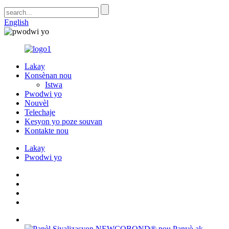
English
Lakay
Konsènan nou
Istwa
Pwodwi yo
Nouvèl
Telechaje
Kesyon yo poze souvan
Kontakte nou
Lakay
Pwodwi yo